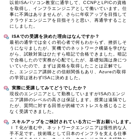
以前ISAパソコン教室に通学して、CCNPとLPICの資格
を取得し、インフラエンジニアとして働いています。仕
事に不満はありませんが、さらに年収アップを目指して
クラウドエンジニアを目指そうと思い、再通学すること
にしました。
ISAでの受講を決めた理由はなんですか？
最初の通学では全くの初心者で何もわからず、挫折しそ
うになりましたが、実機でのネットワーク構築を学びな
がら、試験対策はひたすら暗記で合格できました。暗記
で合格したので実務が心配でしたが、基礎知識は身につ
いていたので、まずは資格を取得したことは正解でし
た。エンジニア講師との信頼関係もあり、Azureの取得
の学習は迷わずISAに決めました。
実際に受講してみてどうでしたか？
現役のエンジニアとして勤務していますがISAのエンジ
ニア講師のレベルの高さは保証します。授業は遠隔でし
たが、質問に対する回答が的確でストレスを感じること
なく受講できました。
スキルアップをご検討されている方に一言お願いします。
ＩＴ化が進む中、ネットワークエンジニアは慢性的な人
手不足です。技術職として日本のインフラを支える仕事