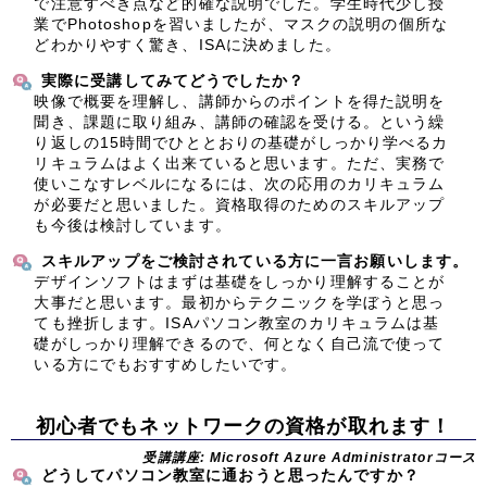
で注意すべき点など的確な説明でした。学生時代少し授
業でPhotoshopを習いましたが、マスクの説明の個所な
どわかりやすく驚き、ISAに決めました。
実際に受講してみてどうでしたか？
映像で概要を理解し、講師からのポイントを得た説明を
聞き、課題に取り組み、講師の確認を受ける。という繰
り返しの15時間でひととおりの基礎がしっかり学べるカ
リキュラムはよく出来ていると思います。ただ、実務で
使いこなすレベルになるには、次の応用のカリキュラム
が必要だと思いました。資格取得のためのスキルアップ
も今後は検討しています。
スキルアップをご検討されている方に一言お願いします。
デザインソフトはまずは基礎をしっかり理解することが
大事だと思います。最初からテクニックを学ぼうと思っ
ても挫折します。ISAパソコン教室のカリキュラムは基
礎がしっかり理解できるので、何となく自己流で使って
いる方にでもおすすめしたいです。
初心者でもネットワークの資格が取れます！
受講講座: Microsoft Azure Administratorコース
どうしてパソコン教室に通おうと思ったんですか？