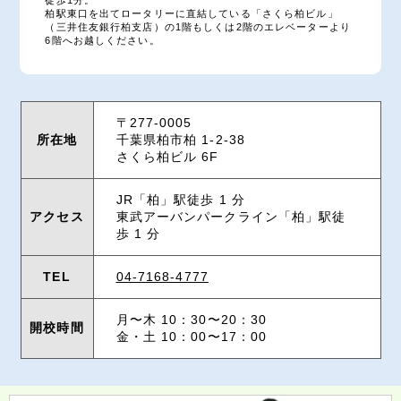
徒歩1分。
柏駅東口を出てロータリーに直結している「さくら柏ビル」
（三井住友銀行柏支店）の1階もしくは2階のエレベーターより
6階へお越しください。
〒277-0005
所在地
千葉県柏市柏 1-2-38
さくら柏ビル 6F
JR「柏」駅徒歩 1 分
アクセス
東武アーバンパークライン「柏」駅徒
歩 1 分
TEL
04-7168-4777
月〜木 10：30〜20：30
開校時間
金・土 10：00〜17：00