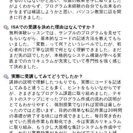
きるのではないかと思い、市販の教材を手に取りました
がよくわからず、プログラム未経験の自分でも出来るの
かをまずは確認しようかと思い、パソコン教室に話を聞
きに行きました。
ISAでの受講を決めた理由はなんですか？
無料体験レッスンでは、サンプルのプログラムを見せて
もらいながら、基本的なコードの記述方法を教えてもら
いました。「変数」って何？というレベルでしたが、初
心者向けの丁寧な説明で何となく理解できました。まだ
まだ先の話でしたが、本格的なシステム構築が学べる実
践までのカリキュラムが充実していて専門性を強く感じ
て決めました。
実際に受講してみてどうでしたか？
講師の説明で理解したつもりでも、実際にコードを記述
してみると迷うことも多く、ヒントをもらいながらです
が、さまざまなプログラム課題に取り組めました。テキ
ストのステップにそったプログラム作成の流れの説明が
とてもわかりやすく、個別授業でなければ習得は厳しか
ったのではと思います。目的の簡単な転記作業は20時間
の基礎が終了する頃には作成できました。毎日突き合わ
せていた照合作業も自動化でき、今は実践カリキュラム
に取り組み、もう少し大規模な集計システムを作成中で
す。かなり業務効率があがり、おかげでストレスも減