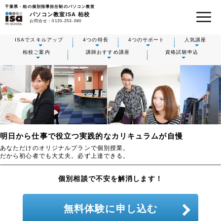
千葉県・柏の個別指導担任制のパソコン教室
パソコン教室ISA
柏校
お問合せ：
0120-253-080
ISAでスキルアップ
4つの特長
4つのサポート
人気講座
柏校ご案内
講師おすすめ講座
資格試験申込
明日から仕事で役立つ実践的なカリキュラムが自慢
あなただけのオリジナルプランで個別授業。
だから初心者でも大丈夫。必ず上達できる。
個別相談で不安を解消します！
無料体験に申し込む