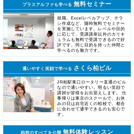
無料セミナー
プラスアルファも学べる
就職、Excelレベルアップ、チラ
シ作成など、随時無料でセミナー
を実施しています。レベルや目的
に応じて、受講講座以外のカリキ
ュラムも無料で受講できるので好
評です。同じ目的を持った仲間と
学べるのも魅力です。
さくら柏ビル
通いやすく笑顔で学べる
JR柏駅東口ロータリー直通のビル
なので通いやすい。明るい笑顔で
講師が皆様をお出迎えします。 仕
事帰りは東京のスクールで、お休
みの日は自宅近くの柏校で、都合
に合わせて通学できるのも安心で
す。
無料体験レッスン
柏校のすべてを公開