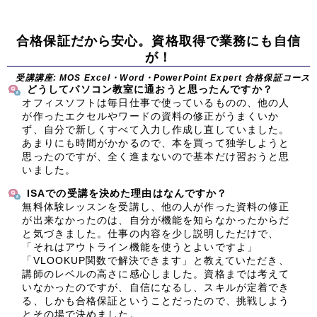
合格保証だから安心。資格取得で業務にも自信
が！
受講講座: MOS Excel・Word・PowerPoint Expert 合格保証コース
どうしてパソコン教室に通おうと思ったんですか？
オフィスソフトは毎日仕事で使っているものの、他の人
が作ったエクセルやワードの資料の修正がうまくいか
ず、自分で新しくすべて入力し作成し直していました。
あまりにも時間がかかるので、本を買って独学しようと
思ったのですが、全く進まないので基本だけ習おうと思
いました。
ISAでの受講を決めた理由はなんですか？
無料体験レッスンを受講し、他の人が作った資料の修正
が出来なかったのは、自分が機能を知らなかったからだ
と気づきました。仕事の内容を少し説明しただけで、
「それはアウトライン機能を使うとよいですよ」
「VLOOKUP関数で解決できます」と教えていただき、
講師のレベルの高さに感心しました。資格までは考えて
いなかったのですが、自信になるし、スキルが定着でき
る、しかも合格保証ということだったので、挑戦しよう
とその場で決めました。