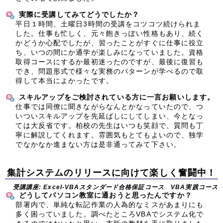
実際に受講してみてどうでしたか？
平日１時間、土曜日3時間の受講をコツコツ続けられま
した。仕事も忙しく、元々飽きっぽい性格もあり、続く
かどうか心配でしたが、習ったことがすぐに仕事に役立
ち、いつの間にか通学が楽しみになっていました。資格
取得コースにするか最初迷ったのですが、最後に復習も
でき、問題形式で様々な実務のパターンが学べるので取
得して本当によかったです。
スキルアップをご検討されている方に一言お願いします。
仕事では同僚に聞きながらなんとかなっていたので、つ
いついスキルアップを先延ばしにしてしまい、今となっ
ては大反省です。柏校の先生はいつも笑顔で、質問も丁
寧に解説してくれます。雰囲気もとてもよいので、独学
でなかなか進まない方は是非通ってみて下さい。
集計システムのリリースに向けて楽しく奮闘中！
受講講座: Excel-VBAスタンダード合格保証コース VBA実践コース
どうしてパソコン教室に通おうと思ったんですか？
部署内で、単純な転記作業の人為的なミスがあまりにも
多く困っていました。調べたところVBAでシステム化で