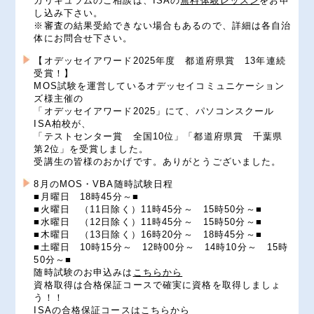
カリキュラムのご相談は、ISAの
無料体験レッスン
をお申
し込み下さい。
※審査の結果受給できない場合もあるので、詳細は各自治
体にお問合せ下さい。
【オデッセイアワード2025年度 都道府県賞 13年連続
受賞！】
MOS試験を運営しているオデッセイコミュニケーション
ズ様主催の
「オデッセイアワード2025」にて、パソコンスクール
ISA柏校が、
「テストセンター賞 全国10位」「都道府県賞 千葉県
第2位」を受賞しました。
受講生の皆様のおかげです。ありがとうございました。
8月のMOS・VBA随時試験日程
■月曜日 18時45分～■
■火曜日 （11日除く）11時45分～ 15時50分～■
■水曜日 （12日除く）11時45分～ 15時50分～■
■木曜日 （13日除く）16時20分～ 18時45分～■
■土曜日 10時15分～ 12時00分～ 14時10分～ 15時
50分～■
随時試験のお申込みは
こちらから
資格取得は合格保証コースで確実に資格を取得しましょ
う！！
ISAの合格保証コースはこちらから