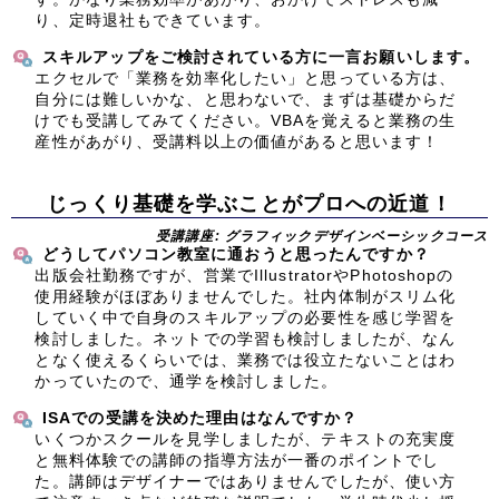
り、定時退社もできています。
スキルアップをご検討されている方に一言お願いします。
エクセルで「業務を効率化したい」と思っている方は、
自分には難しいかな、と思わないで、まずは基礎からだ
けでも受講してみてください。VBAを覚えると業務の生
産性があがり、受講料以上の価値があると思います！
じっくり基礎を学ぶことがプロへの近道！
受講講座: グラフィックデザインベーシックコース
どうしてパソコン教室に通おうと思ったんですか？
出版会社勤務ですが、営業でIllustratorやPhotoshopの
使用経験がほぼありませんでした。社内体制がスリム化
していく中で自身のスキルアップの必要性を感じ学習を
検討しました。ネットでの学習も検討しましたが、なん
となく使えるくらいでは、業務では役立たないことはわ
かっていたので、通学を検討しました。
ISAでの受講を決めた理由はなんですか？
いくつかスクールを見学しましたが、テキストの充実度
と無料体験での講師の指導方法が一番のポイントでし
た。講師はデザイナーではありませんでしたが、使い方