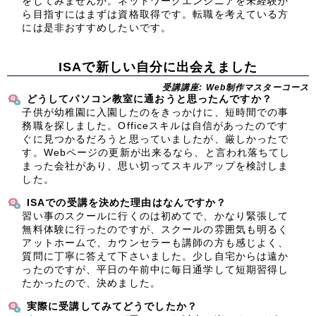
をしてみませんか。ネットワークエンジニアを未経験か
ら目指すにはまずは資格取得です。転職を考えている方
には是非おすすめしたいです。
ISAで新しい自分に出会えました
受講講座: Web制作マスターコース
どうしてパソコン教室に通おうと思ったんですか？
子供が幼稚園に入園したのをきっかけに、短時間での事
務職を探しました。Officeスキルは自信があったのです
ぐに見つかるだろうと思っていましたが、厳しかったで
す。Webページの更新が出来るなら、と言われ落ちてし
まった会社があり、思い切ってスキルアップを検討しま
した。
ISAでの受講を決めた理由はなんですか？
習い事のスクールに行くのは初めてで、かなり緊張して
無料体験に行ったのですが、スクールの雰囲気も明るく
アットホームで、カウンセラーも講師の方も感じよく、
質問に丁寧に答えて下さいました。少し自宅からは遠か
ったのですが、平日の午前中に毎日通学して短期習得し
たかったので、決めました。
実際に受講してみてどうでしたか？