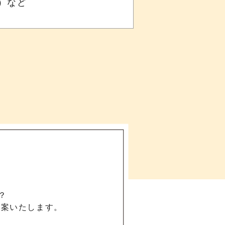
）など
？
提案いたします。