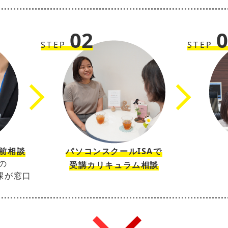
02
STEP
STEP
前相談
パソコンスクールISAで
の
受講カリキュラム相談
課が窓口