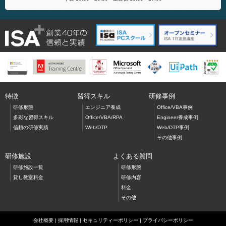
特徴
習得スキル
研修事例
研修形態
エンジニア養成
Office/VBA事例
多彩な習得スキル
Office/VBA/RPA
Engineer養成事例
信頼の研修実績
Web/DTP
Web/DTP事例
その他事例
研修施設
よくある質問
研修施設一覧
研修形態
貸し教室料金
研修内容
料金
その他
会社概要
|
採用情報
|
セキュリティーポリシー
|
プライバシーポリシー