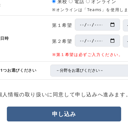
来校
電話
オンライン
法
※オンラインは「Teams」を使用し
第１希望
望日時
第２希望
※第１希望は必ずご入力ください。
1つお選びください
個人情報の取り扱い
に同意して申し込みへ進みます